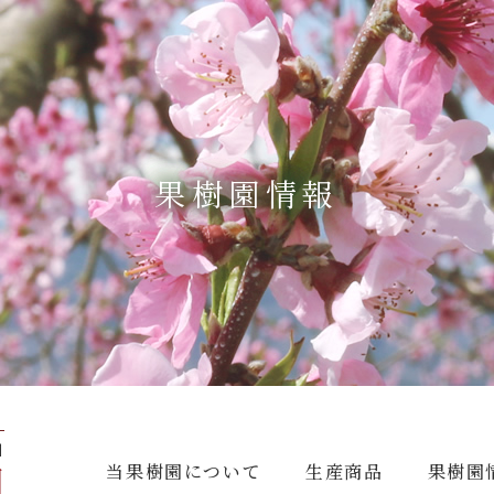
果樹園情報
当果樹園について
生産商品
果樹園